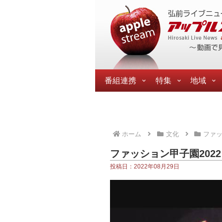
番組連携
特集
地域
ホーム
文化
ファ
ファッション甲子園2022
投稿日：2022年08月29日