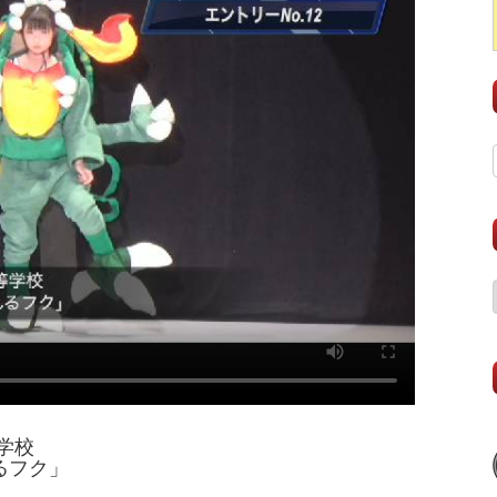
学校
るフク」