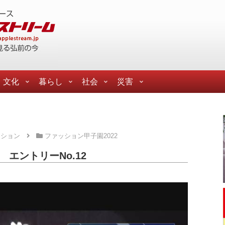
文化
暮らし
社会
災害
ッション
ファッション甲子園2022
 エントリーNo.12