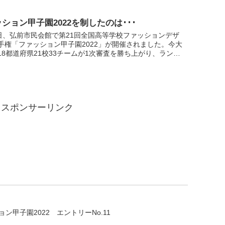
ション甲子園2022を制したのは･･･
8日、弘前市民会館で第21回全国高等学校ファッションデザ
手権「ファッション甲子園2022」が開催されました。今大
18都道府県21校33チームが1次審査を勝ち上がり、ランウ
力作をPRしました。表彰式の様子と優勝・準優勝...
スポンサーリンク
ン甲子園2022 エントリーNo.11