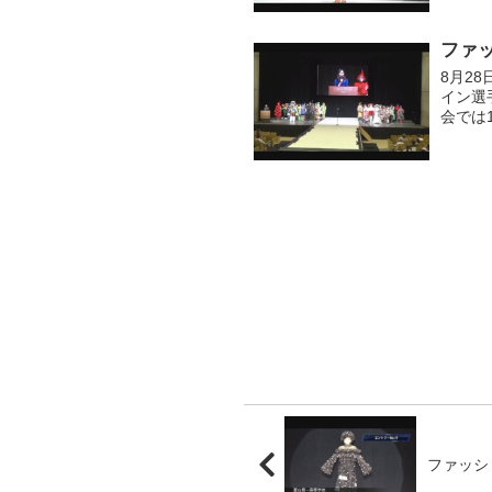
ファッ
8月2
イン選
会では
ェイで
ファッショ