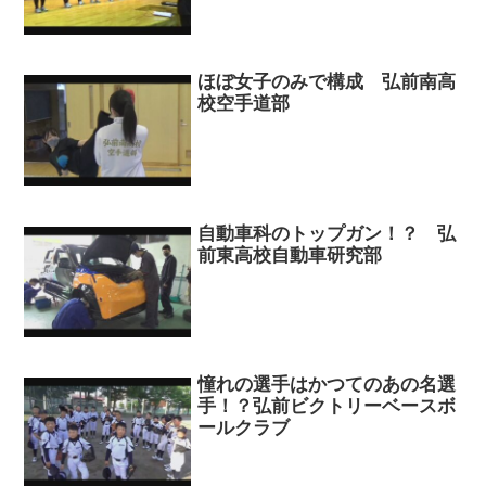
ほぼ女子のみで構成 弘前南高
校空手道部
自動車科のトップガン！？ 弘
前東高校自動車研究部
憧れの選手はかつてのあの名選
手！？弘前ビクトリーベースボ
ールクラブ