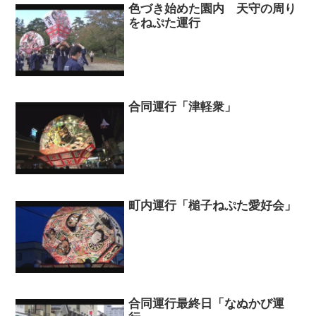
色づき始めた園内 天守の周り
をねぷた運行
合同運行「津軽衆」
町内運行「槌子ねぷた愛好会」
合同運行最終日「なぬかび運