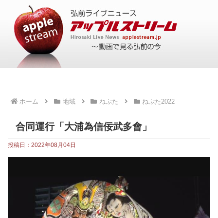
ホーム
地域
ねぷた
ねぷた2022
合同運行「大浦為信佞武多會」
投稿日：2022年08月04日