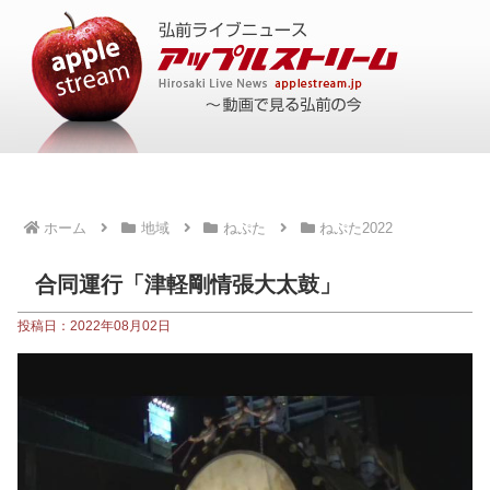
ホーム
地域
ねぷた
ねぷた2022
合同運行「津軽剛情張大太鼓」
投稿日：2022年08月02日