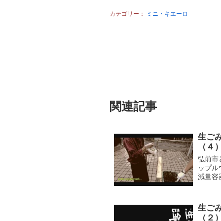
カテゴリー：
ミニ・キエーロ
関連記事
生ご
（４
弘前市
ップル
減量容
す。第
バラエテ
生ご
（２