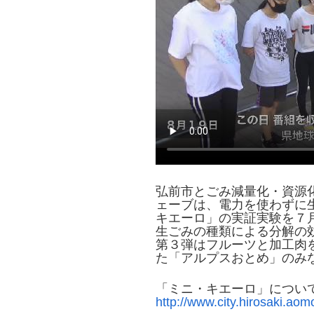
弘前市とごみ減量化・資源
ェーブは、電力を使わずに
キエーロ」の実証実験を７
生ごみの種類による分解の
第３弾はフルーツと加工肉
た「アルプスおとめ」のみ
「ミニ・キエーロ」につい
http://www.city.hirosaki.ao