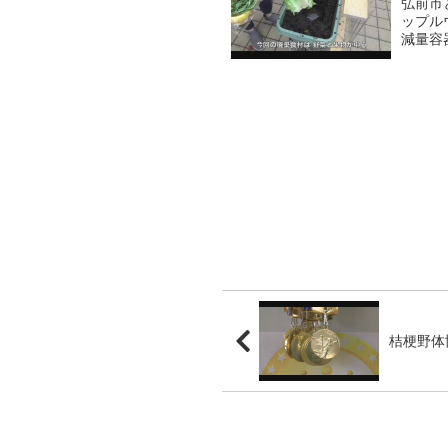
弘前市
ップル
減量容
す。第
棄食材が
桔梗野体