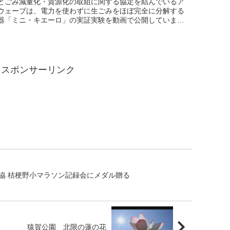
とごみ減量化・資源化の取組に関する協定を結んでいるア
ウェーブは、電力を使わずに生ごみをほぼ完全に分解する
器「ミニ・キエーロ」の実証実験を動画で公開していま
５弾は「土手町パーラー」から野菜・果物・肉類などの廃
揃...
スポンサーリンク
協 桔梗野小マラソン記録会にメダル贈る
猿賀公園 北限の蓮の花