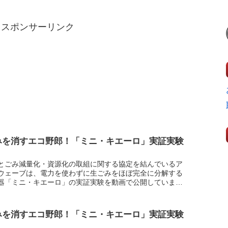
スポンサーリンク
みを消すエコ野郎！「ミニ・キエーロ」実証実験
）
とごみ減量化・資源化の取組に関する協定を結んでいるア
ウェーブは、電力を使わずに生ごみをほぼ完全に分解する
器「ミニ・キエーロ」の実証実験を動画で公開していま
４弾は「どてまちビアバイキング」から最後の刺客として
ィ...
みを消すエコ野郎！「ミニ・キエーロ」実証実験
）