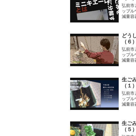
弘前市
ップル
減量容
ト！生
ではフル
どう
（６
弘前市
ップル
減量容
す。1
数々のご
生ご
（１
弘前市
ップル
減量容
ト！生
す。まず
生ご
（５