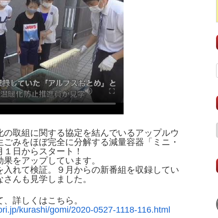
化の取組に関する協定を結んでいるアップルウ
生ごみをほぼ完全に分解する減量容器「ミニ・
月１日からスタート！
効果をアップしています。
を入れて検証。９月からの新番組を収録してい
なさんも見学しました。
て、詳しくはこちら。
mori.jp/kurashi/gomi/2020-0527-1118-116.html