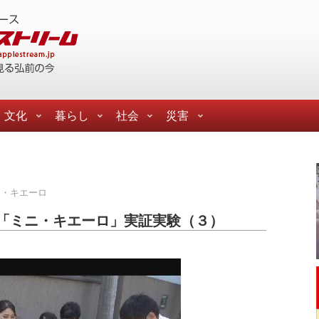
文化
暮らし
社会
災害
ニ・キエーロ
「ミニ・キエーロ」実証実験（３）