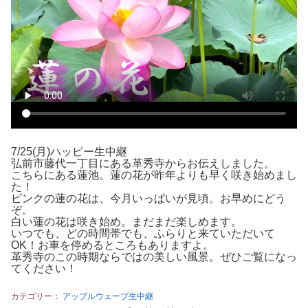
7/25(月)ハッピー生中継
弘前市藤代一丁目にある革秀寺からお伝えしました。
こちらにある蓮池。蓮の花が昨年よりも早く咲き始めまし
た！
ピンクの蓮の花は、今月いっぱいが見頃。お早めにどう
ぞ。
白い蓮の花は咲き始め。まだまだ楽しめます。
いつでも、どの時間帯でも、ふらりと来ていただいて
OK！お車を停めるところもありますよ。
革秀寺のこの時期ならではの美しい風景。ぜひご覧になっ
てください！
カテゴリー：
アップルウェーブ生中継