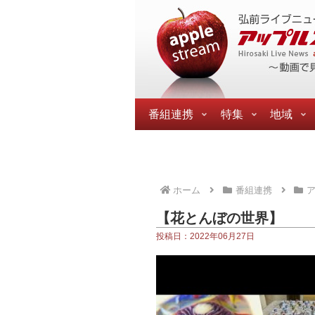
番組連携
特集
地域
ホーム
番組連携
【花とんぼの世界】
投稿日：2022年06月27日