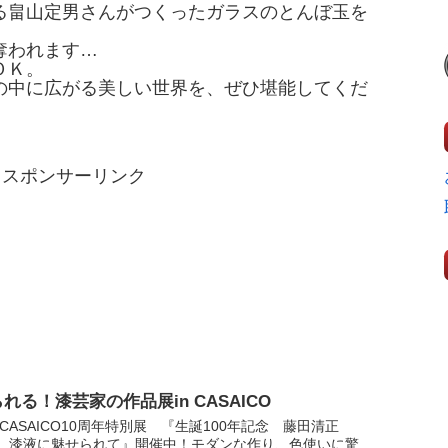
る畠山定男さんがつくったガラスのとんぼ玉を
奪われます…
ＯＫ。
の中に広がる美しい世界を、ぜひ堪能してくだ
スポンサーリンク
れる！漆芸家の作品展in CASAICO
ery CASAICO10周年特別展 『生誕100年記念 藤田清正
 漆液に魅せられて』開催中！モダンな作り、色使いに驚