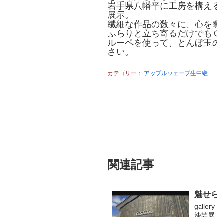
岩手県八幡平に工房を構え
展示。
繊細な作品の数々に、心を
ふらりと立ち寄るだけでも
ルーペを使って、とんぼ玉
さい。
カテゴリー：
アップルウェーブ生中継
関連記事
魅せら
gall
漆芸展