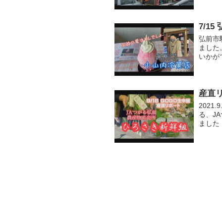
7/1
弘前市
ました
いかが
産直
2021
る、J
ました
販売。