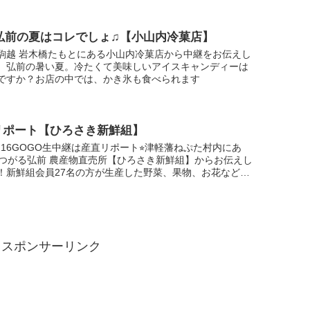
5 弘前の夏はコレでしょ♫【小山内冷菓店】
駒越 岩木橋たもとにある小山内冷菓店から中継をお伝えし
。弘前の暑い夏。冷たくて美味しいアイスキャンディーは
ですか？お店の中では、かき氷も食べられます
リポート【ひろさき新鮮組】
.9.16GOGO生中継は産直リポート⭐︎津軽藩ねぷた村内にあ
Aつがる弘前 農産物直売所【ひろさき新鮮組】からお伝えし
！新鮮組会員27名の方が生産した野菜、果物、お花などを
生の清水森ナンバは、ここでしか購入できませ...
スポンサーリンク