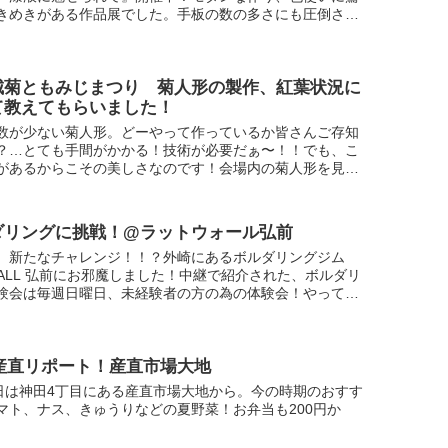
きめきがある作品展でした。手板の数の多さにも圧倒され
大正生まれの作家の作品が令和の今もカッコよ...
城菊ともみじまつり 菊人形の製作、紅葉状況に
て教えてもらいました！
数が少ない菊人形。どーやって作っているか皆さんご存知
？…とても手間がかかる！技術が必要だぁ〜！！でも、こ
があるからこその美しさなのです！会場内の菊人形を見つ
、ゆっくりじっくり見てみては？？
ダリングに挑戦！@ラットウォール弘前
、新たなチャレンジ！！？外崎にあるボルダリングジム
 WALL 弘前にお邪魔しました！中継で紹介された、ボルダリ
験会は毎週日曜日、未経験者の方の為の体験会！やってみ
ど...という方はぜひこの体験会に参加してみては！？...
2 産直リポート！産直市場大地
2日は神田4丁目にある産直市場大地から。今の時期のおすす
マト、ナス、きゅうりなどの夏野菜！お弁当も200円か