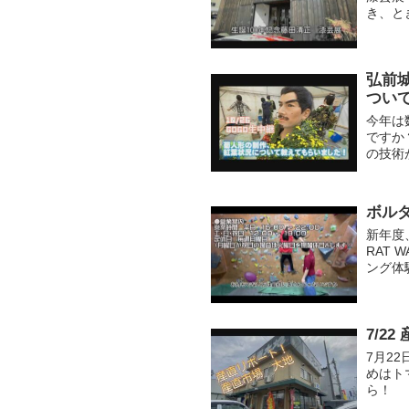
き、と
ます。
弘前
つい
今年は
ですか
の技術
けたら
ボル
新年度
RAT
ング体
たいけ
7/2
7月2
めはト
ら！