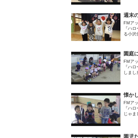
ブラ...
週末
FMア
『ハロ
る小沢
の子ど
強く、..
園庭
FMア
『ハロ
しまし
ドデッ
てロフト
懐か
FMア
『ハロ
じゃま
いるの
中という
園児