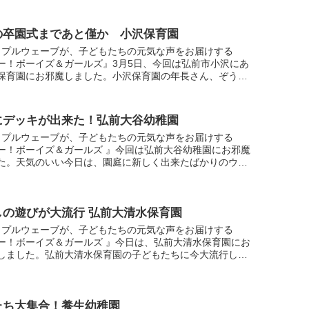
の卒園式まであと僅か 小沢保育園
ップルウェーブが、子どもたちの元気な声をお届けする
ー！ボーイズ＆ガールズ』3月5日、今回は弘前市小沢にあ
保育園にお邪魔しました。小沢保育園の年長さん、ぞう組
もたちは今回1人欠席のため4人。少人数ですがその分絆が
.
にデッキが出来た！弘前大谷幼稚園
ップルウェーブが、子どもたちの元気な声をお届けする
ー！ボーイズ＆ガールズ 』今回は弘前大谷幼稚園にお邪魔
た。天気のいい今日は、園庭に新しく出来たばかりのウッ
キから中継を行ったのですが、園舎内にも新しい設備とし
...
しの遊びが大流行 弘前大清水保育園
ップルウェーブが、子どもたちの元気な声をお届けする
ー！ボーイズ＆ガールズ 』今日は、弘前大清水保育園にお
しました。弘前大清水保育園の子どもたちに今大流行して
は、なんと「あやとり」！男の子も女の子もあやとりに夢
...
たち大集合！養生幼稚園