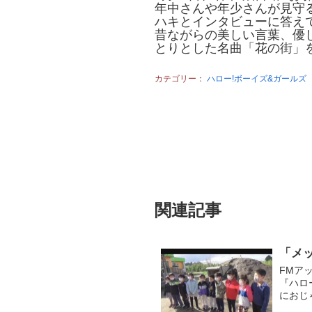
年中さんや年少さんが見守
ハキとインタビューに答え
昔ながらの美しい言葉、優
とりとした名曲「花の街」
カテゴリー：
ハロー!ボーイズ&ガールズ
関連記事
「メ
FMア
『ハロ
におじ
名付け