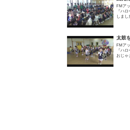
FMア
『ハロ
しまし
子ども
だとお..
太鼓を
FMア
『ハロ
おじゃ
なく、
練習して