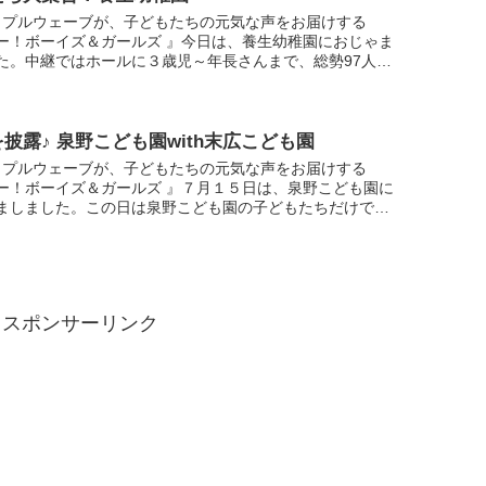
ップルウェーブが、子どもたちの元気な声をお届けする
ー！ボーイズ＆ガールズ 』今日は、養生幼稚園におじゃま
た。中継ではホールに３歳児～年長さんまで、総勢97人の
たちが綺麗に整列して迎えてくれました。これだけの人数
.
披露♪ 泉野こども園with末広こども園
ップルウェーブが、子どもたちの元気な声をお届けする
ー！ボーイズ＆ガールズ 』７月１５日は、泉野こども園に
ましました。この日は泉野こども園の子どもたちだけでは
分園の末広こども園の子どもたちも集まって、6月末から
...
スポンサーリンク