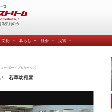
文化
暮らし
社会
災害
ロー!ボーイズ&ガールズ
い 若草幼稚園