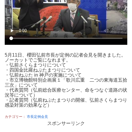
5月11日、櫻田弘前市長が定例の記者会見を開きました。
ノーカットでご覧になれます。
・弘前さくらまつりについて
・四国金比羅ねぷたまつりについて
・弘前ねぷた in 神戸の実施について
・市立博物館特別企画展１「歌川広重 二つの東海道五拾
三次」について
・代表質問（弘前総合医療センター、命をつなぐ道路の状
況等について）
・記者質問（弘前ねぷたまつりの開催、弘前さくらまつり
感染対策の効果など）
カテゴリー：
市長定例会見
スポンサーリンク