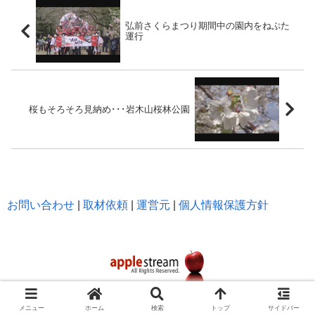
弘前さくらまつり期間中の園内をねぷた
運行
桜もそろそろ見納め･･･岩木山桜林公園
お問い合わせ
|
取材依頼
|
運営元
|
個人情報保護方針
メニュー
ホーム
検索
トップ
サイドバー