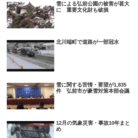
雪による弘前公園の被害が甚大
に 重要文化財も破損
北川端町で道路が一部冠水
雪に関する苦情・要望が1,835
件 弘前市が豪雪対策本部会議
12月の気象災害・事故10年まと
め