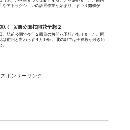
日（木）から準まつり体制とすることを決めました。園内
店やアトラクションの設置作業が始まり、まつり開催が近
を感じさせます。
桜咲く 弘前公園桜開花予想２
日、弘前公園で今年２回目の桜開花予想がありました。園
花は前回と変わらず４月19日。北の郭では子福桜が咲き始
た。
スポンサーリンク