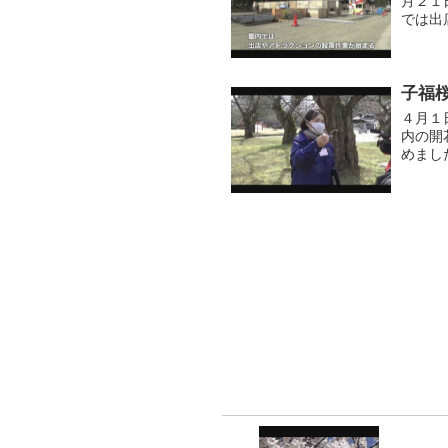
月２１
では出
いこと
子福
４月１
内の開
めまし