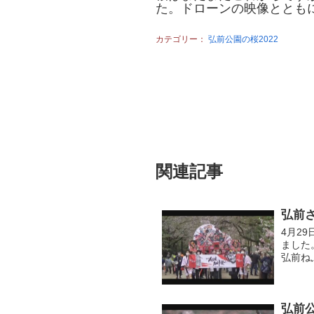
た。ドローンの映像ととも
カテゴリー：
弘前公園の桜2022
関連記事
弘前
4月2
ました
弘前ね
幻満舎
に園...
弘前