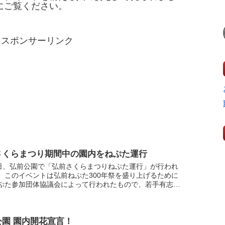
にご覧ください。
スポンサーリンク
さくらまつり期間中の園内をねぷた運行
9日、弘前公園で「弘前さくらまつりねぷた運行」が行われ
。このイベントは弘前ねぷた300年祭を盛り上げるために
ぷた参加団体協議会によって行われたもので、若手有志や
が制作した小型担ぎねぷた2台が出陣。ねぷた囃子ととも
公園 園内開花宣言！