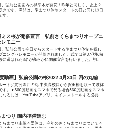
4日、弘前公園園内の標準木が開花！昨年と同じく、史上２
咲きです。満開は、準まつり体制スタートの日と同じ19日
です。
城ミス桜が開催宣言 弘前さくらまつりオープニ
セレモニー
9日、弘前公園で今日からスタートする準まつり体制を祝し
プニングセレモニーが開催されました。式では第37代弘前
桜に選ばれた3名が高らかに開催宣言を行いました。初仕
えたばかりの弘前城ミス桜へのインタビューと合わせてご
0度動画】弘前公園の桜2022 4月24日 四の丸編
ルート弘前公園四の丸 中央高校口から賀田橋を渡って波祢
です。▼360度動画をスマホで見る場合360度動画をスマホ
になるには「YouTubeアプリ」をインストールする必要が
。iOSの方はこちら / Androidの方...
らまつり 園内準備進む
くらまつり主催４団体は、今年のさくらまつりについて４