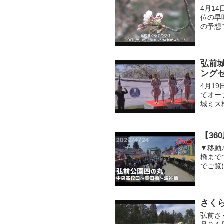
4月1
位の早
の予想
弘前
ング
4月1
てオー
城ミス
事を終
覧く...
【36
▼移動
橋まで
でご覧
あります
さく
弘前さ