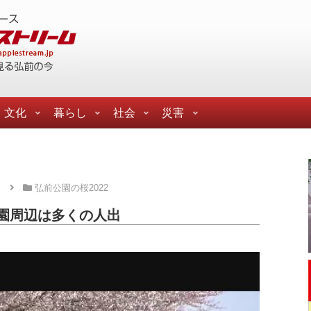
文化
暮らし
社会
災害
ら
弘前公園の桜2022
園周辺は多くの人出