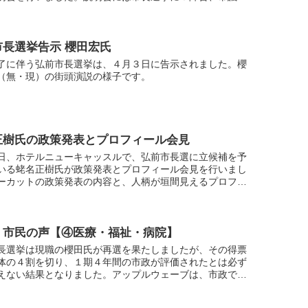
欠選挙に４陣営が出席。選挙運動の注意事項について警察
...
市長選挙告示 櫻田宏氏
了に伴う弘前市長選挙は、４月３日に告示されました。櫻
（無・現）の街頭演説の様子です。
正樹氏の政策発表とプロフィール会見
日、ホテルニューキャッスルで、弘前市長選に立候補を予
いる蛯名正樹氏が政策発表とプロフィール会見を行いまし
ーカットの政策発表の内容と、人柄が垣間見えるプロフィ
見の様子をどうぞご覧ください。
！市民の声【④医療・福祉・病院】
長選挙は現職の櫻田氏が再選を果たしましたが、その得票
体の４割を切り、１期４年間の市政が評価されたとは必ず
えない結果となりました。アップルウェーブは、市政で関
る項目と評価・要望を、期日前投票に訪れた市民に聞きま
...