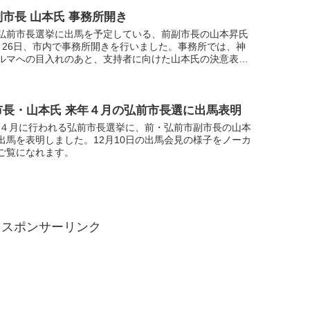
市長 山本氏 事務所開き
弘前市長選挙に出馬を予定している、前副市長の山本昇氏
月26日、市内で事務所開きを行いました。事務所では、神
ルマへの目入れのあと、支持者に向けた山本氏の決意表明
、最後は支持者によるガンバロー三唱で締めくくりまし
市長・山本氏 来年４月の弘前市長選に出馬表明
2年４月に行われる弘前市長選挙に、前・弘前市副市長の山本
出馬を表明しました。12月10日の出馬会見の様子をノーカ
ご覧になれます。
スポンサーリンク