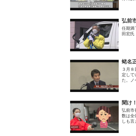
議員補
など関係
弘前
任期満
田宏氏
蛯名
３月８
定して
た。ノ
ール会
聞け
弘前市
数は全
しも言
心のあ
した。市