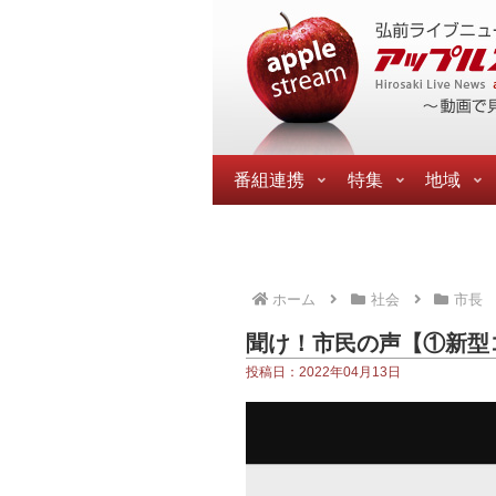
番組連携
特集
地域
ホーム
社会
市長
聞け！市民の声【①新型
投稿日：2022年04月13日