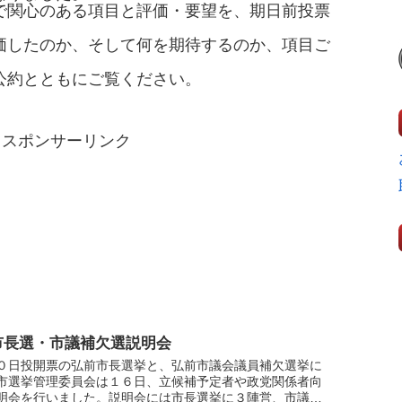
で関心のある項目と評価・要望を、期日前投票
。
価したのか、そして何を期待するのか、項目ご
公約とともにご覧ください。
スポンサーリンク
市長選・市議補欠選説明会
０日投開票の弘前市長選挙と、弘前市議会議員補欠選挙に
市選挙管理委員会は１６日、立候補予定者や政党関係者向
明会を行いました。説明会には市長選挙に３陣営、市議会