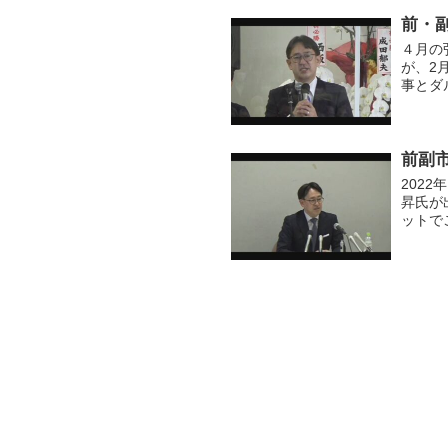
前・副
４月の
が、2
事とダ
があり
た。
前副
202
昇氏が
ットで