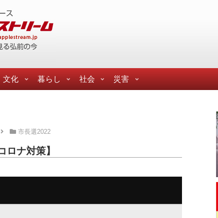
文化
暮らし
社会
災害
市長選2022
コロナ対策】