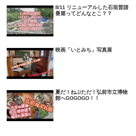
8/11 リニューアルした石垣普請
番屋ってどんなとこ？？
映画「いとみち」写真展
夏だ！ねぷただ！弘前市立博物
館へGOGOGO！！