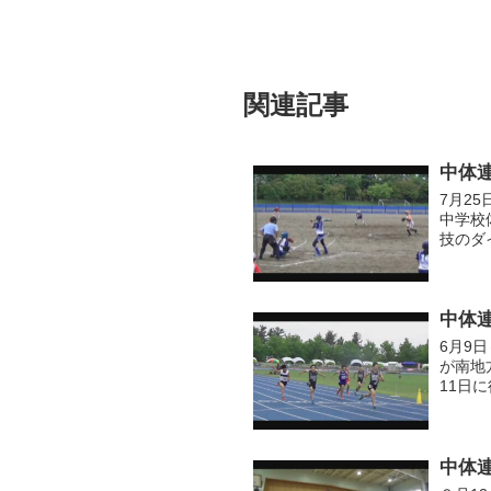
関連記事
中体連
7月2
中学校
技のダ
ご覧く
中体連
6月9
が南地
11日
覧くだ
中体連