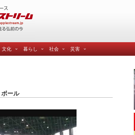
文化
暮らし
社会
災害
連
トボール