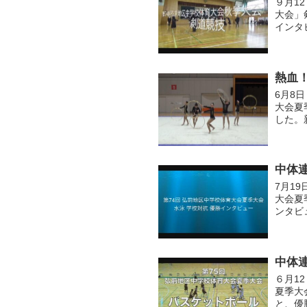
９月1
大会」
インタ
熱血！
6月8
大会夏
した。
のイン
中体連
7月1
大会夏
ンタビ
中体連
６月1
夏季大
と、優