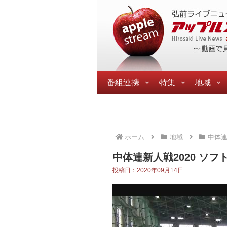
番組連携
特集
地域
ホーム
地域
中体
中体連新人戦2020 ソフ
投稿日：2020年09月14日