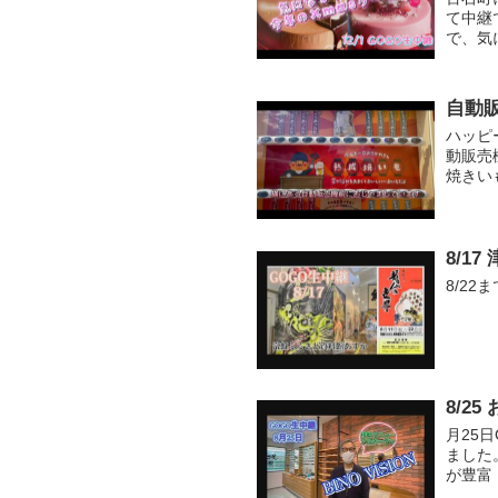
て中継
で、気
自動
ハッピ
動販売
焼きい
ら加工
の雇用に
8/1
8/2
8/2
月25日
ました
が豊富
るならBI