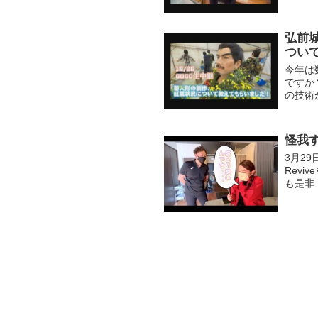
弘前
つい
今年は
ですか
の技術
けたら
怪我
3月2
Rev
も是非