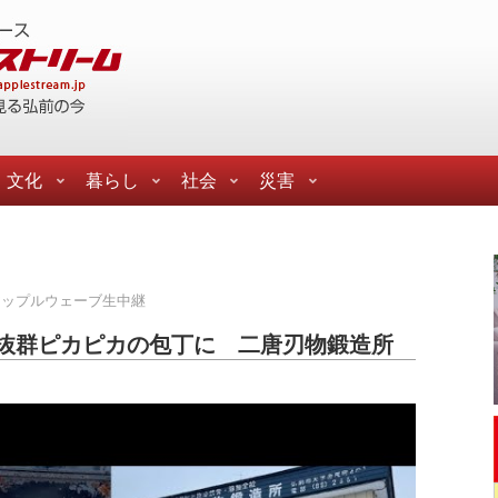
文化
暮らし
社会
災害
アップルウェーブ生中継
抜群ピカピカの包丁に 二唐刃物鍛造所