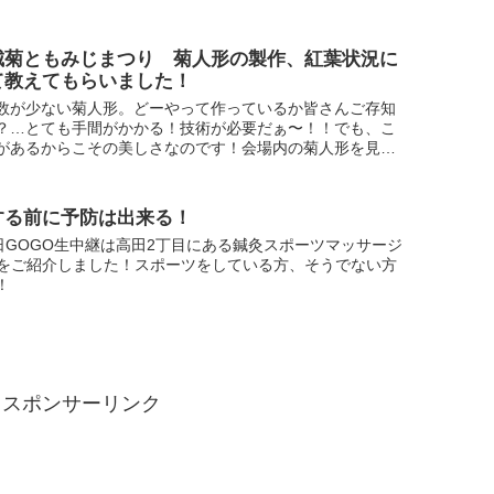
城菊ともみじまつり 菊人形の製作、紅葉状況に
て教えてもらいました！
数が少ない菊人形。どーやって作っているか皆さんご存知
？…とても手間がかかる！技術が必要だぁ〜！！でも、こ
があるからこその美しさなのです！会場内の菊人形を見つ
、ゆっくりじっくり見てみては？？
する前に予防は出来る！
9日GOGO生中継は高田2丁目にある鍼灸スポーツマッサージ
iveをご紹介しました！スポーツをしている方、そうでない方
！
スポンサーリンク