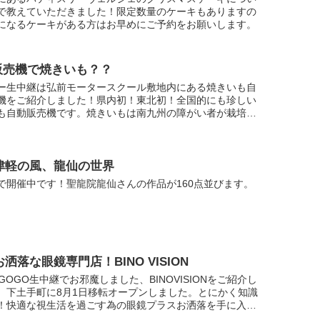
で教えていただきました！限定数量のケーキもありますの
になるケーキがある方はお早めにご予約をお願いします。
販売機で焼きいも？？
ー生中継は弘前モータースクール敷地内にある焼きいも自
機をご紹介しました！県内初！東北初！全国的にも珍しい
も自動販売機です。焼きいもは南九州の障がい者が栽培か
までを担当。新戸部社長は「将来的には弘前でも障がい者
...
7 津軽の風、龍仙の世界
2まで開催中です！聖龍院龍仙さんの作品が160点並びます。
5 お洒落な眼鏡専門店！BINO VISION
GOGO生中継でお邪魔しました、BINOVISIONをご紹介し
。下土手町に8月1日移転オープンしました。とにかく知識
！快適な視生活を過ごす為の眼鏡プラスお洒落を手に入れ
NO VISION！