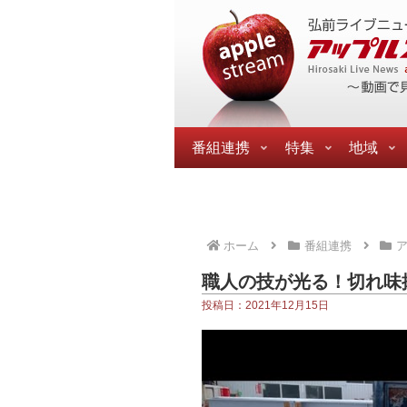
番組連携
特集
地域
ホーム
番組連携
職人の技が光る！切れ味
投稿日：2021年12月15日