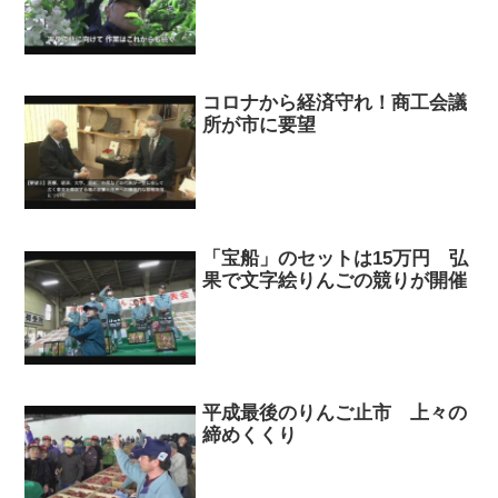
コロナから経済守れ！商工会議
所が市に要望
「宝船」のセットは15万円 弘
果で文字絵りんごの競りが開催
平成最後のりんご止市 上々の
締めくくり