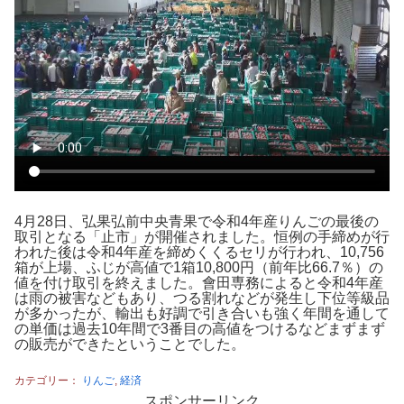
4月28日、弘果弘前中央青果で令和4年産りんごの最後の
取引となる「止市」が開催されました。恒例の手締めが行
われた後は令和4年産を締めくくるセリが行われ、10,756
箱が上場、ふじが高値で1箱10,800円（前年比66.7％）の
値を付け取引を終えました。會田専務によると令和4年産
は雨の被害などもあり、つる割れなどが発生し下位等級品
が多かったが、輸出も好調で引き合いも強く年間を通して
の単価は過去10年間で3番目の高値をつけるなどまずまず
の販売ができたということでした。
カテゴリー：
りんご
,
経済
スポンサーリンク