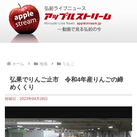
ホーム
地域
りんご
弘果でりんご止市 令和4年産りんごの締
めくくり
投稿日：2023年04月28日