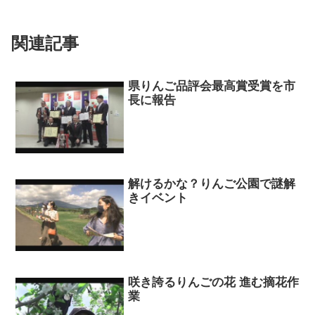
関連記事
県りんご品評会最高賞受賞を市
長に報告
解けるかな？りんご公園で謎解
きイベント
咲き誇るりんごの花 進む摘花作
業